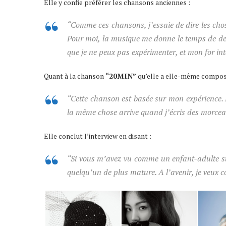
Elle y confie préférer les chansons anciennes :
“Comme ces chansons, j’essaie de dire les chose
Pour moi, la musique me donne le temps de deve
que je ne peux pas expérimenter, et mon for in
Quant à la chanson
“20MIN”
qu’elle a elle-même composée
“Cette chanson est basée sur mon expérience. 
la même chose arrive quand j’écris des morceau
Elle conclut l’interview en disant :
“Si vous m’avez vu comme un enfant-adulte s
quelqu’un de plus mature. A l’avenir, je veux co