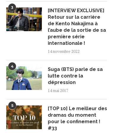
3
[INTERVIEW EXCLUSIVE]
Retour sur la carrière
de Kento Nakajima à
l’aube de la sortie de sa
première série
internationale !
14 novembre 2022
4
Suga (BTS) parle de sa
lutte contre la
dépression
14 mai 2017
5
[TOP 10] Le meilleur des
dramas du moment
pour le confinement !
#33