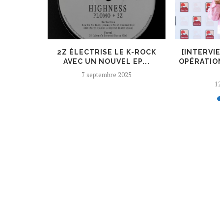
ER, UN
2Z ÉLECTRISE LE K-ROCK
[INTERVI
 AJOUTÉ
AVEC UN NOUVEL EP...
OPÉRATIO
7 septembre 2025
12