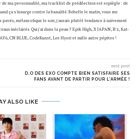
 de ma personnalité, ma tracklist de prédilection est espiègle : de
uand ça s'insurge contre la banalité. Rebelle le matin, vous me
s pavés, mélancolique le soir, j'aurais plutôt tendance à naïvement
ceaux inéclairés. Qui j'ai dans la peau ? Epik High, X JAPAN, B'z, Kat-
AY6, CN BLUE, CodeKunst, Lee Hyori et mille autre pépites !
next post
D.O DES EXO COMPTE BIEN SATISFAIRE SES
FANS AVANT DE PARTIR POUR L’ARMÉE !
AY ALSO LIKE