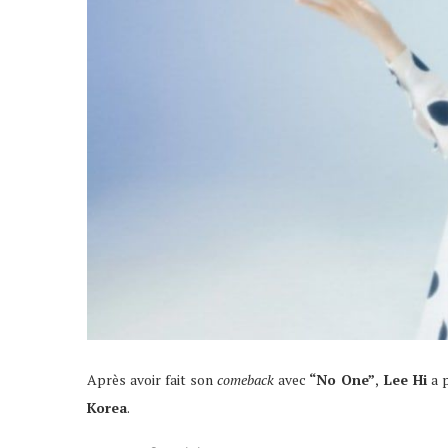
Après avoir fait son
comeback
avec
“No One”
,
Lee Hi
a p
Korea
.