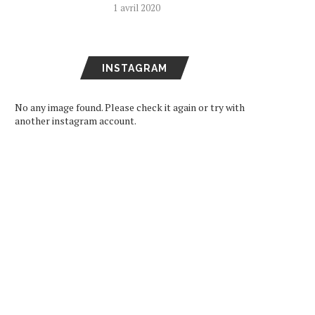
1 avril 2020
INSTAGRAM
No any image found. Please check it again or try with
another instagram account.