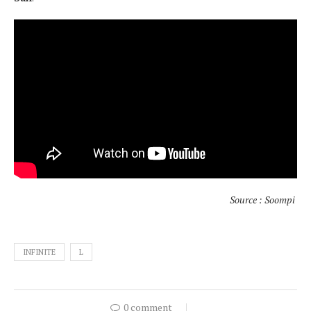
Source : Soompi
INFINITE
L
0 comment