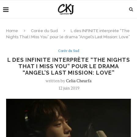
Home
Corée du Sud
L des INFINITE interprète “The
Nights That I Miss You” pour le drama “Angel’s Last Mission: Love”
Corée du Sud
L DES INFINITE INTERPRÈTE “THE NIGHTS
THAT I MISS YOU” POUR LE DRAMA
“ANGEL’S LAST MISSION: LOVE”
written by
Celia Cheurfa
12 juin 2019