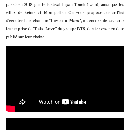
passé en 2018 par le festival Japan Touch (Lyon), ainsi que les
villes de Reims et Montpellier. On vous propose aujourd’hui
d’écouter leur chanson “
Love on Mars
“, on encore de savourer
leur reprise de “
Fake Love
” du groupe
BTS
, dernier
cover
en date
publié sur leur chaine :