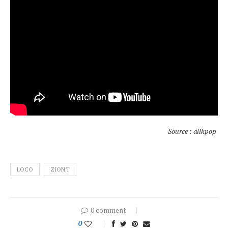
Source : allkpop
LOCO
ZION.T
0 comment
0