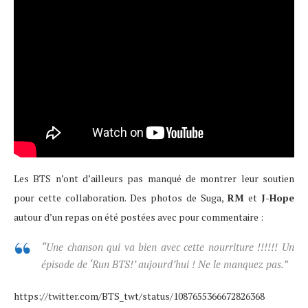
Les BTS n’ont d’ailleurs pas manqué de montrer leur soutien
pour cette collaboration. Des photos de Suga,
RM
et
J-Hope
autour d’un repas on été postées avec pour commentaire :
“Une chanson qui va bien avec cette nourriture !!!!!! Un
épisode de ‘Run BTS!’ aujourd’hui ! Ne le manquez pas.”
https://twitter.com/BTS_twt/status/1087655366672826368