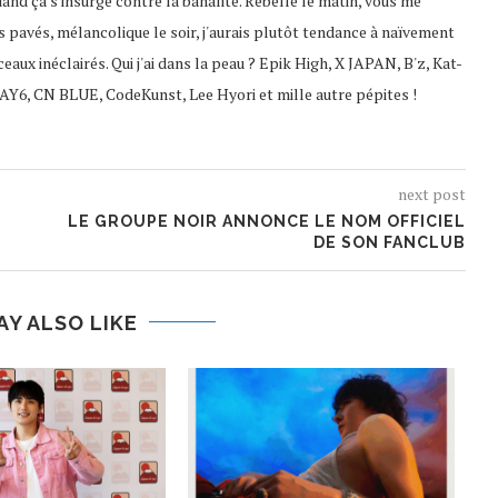
uand ça s'insurge contre la banalité. Rebelle le matin, vous me
s pavés, mélancolique le soir, j'aurais plutôt tendance à naïvement
ceaux inéclairés. Qui j'ai dans la peau ? Epik High, X JAPAN, B'z, Kat-
AY6, CN BLUE, CodeKunst, Lee Hyori et mille autre pépites !
next post
LE GROUPE NOIR ANNONCE LE NOM OFFICIEL
DE SON FANCLUB
AY ALSO LIKE