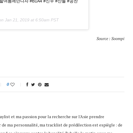
할여름에만나자 #B1A4 #신우 #산들 #공찬
 on
Jan 21, 2019 at 6:50am PST
Source : Soompi
0
playlist et ma passion pour la recherche sur l'Asie prendre
 de ma personnalité, ma tracklist de prédilection est espiègle : de