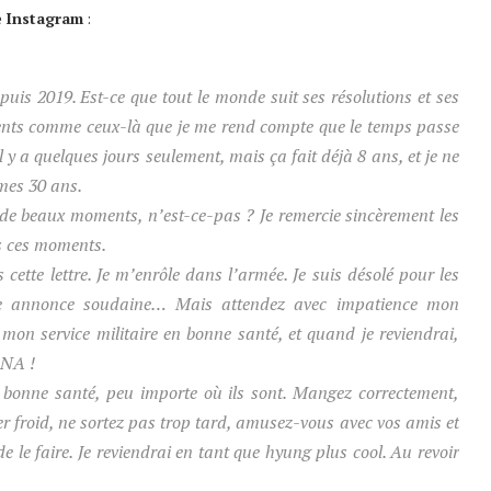
e
Instagram
:
uis 2019. Est-ce que tout le monde suit ses résolutions et ses
ents comme ceux-là que je me rend compte que le temps passe
il y a quelques jours seulement, mais ça fait déjà 8 ans, et je ne
mes 30 ans.
s de beaux moments, n’est-ce-pas ? Je remercie sincèrement les
s ces moments.
 cette lettre. Je m’enrôle dans l’armée. Je suis désolé pour les
te annonce soudaine… Mais attendez avec impatience mon
 mon service militaire en bonne santé, et quand je reviendrai,
ANA !
 bonne santé, peu importe où ils sont. Mangez correctement,
 froid, ne sortez pas trop tard, amusez-vous avec vos amis et
e le faire. Je reviendrai en tant que
hyung
plus cool. Au revoir