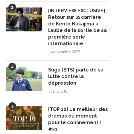
3
[INTERVIEW EXCLUSIVE]
Retour sur la carrière
de Kento Nakajima à
l’aube de la sortie de sa
première série
internationale !
14 novembre 2022
4
Suga (BTS) parle de sa
lutte contre la
dépression
14 mai 2017
5
[TOP 10] Le meilleur des
dramas du moment
pour le confinement !
#33