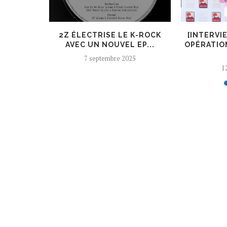
ER, UN
2Z ÉLECTRISE LE K-ROCK
[INTERVI
 AJOUTÉ
AVEC UN NOUVEL EP...
OPÉRATIO
7 septembre 2025
12