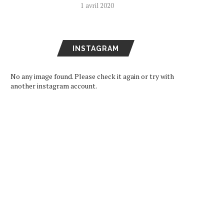
1 avril 2020
INSTAGRAM
No any image found. Please check it again or try with
another instagram account.