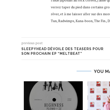
l'indé japonais au rock coréen, j'aime q
verrez taper du pied dans certains gro
rêver, et à me laisser aller sur des mor
Tun, Radwimps, Kana-boon, The Fin., D
previous post
SLEEPYHEAD DÉVOILE DES TEASERS POUR
SON PROCHAIN EP “MELTBEAT”
YOU M