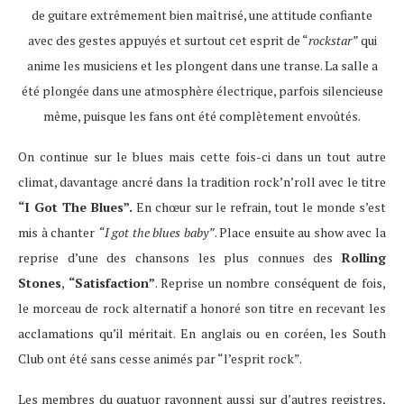
de guitare extrêmement bien maîtrisé, une attitude confiante
avec des gestes appuyés et surtout cet esprit de “
rockstar”
qui
anime les musiciens et les plongent dans une transe. La salle a
été plongée dans une atmosphère électrique, parfois silencieuse
même, puisque les fans ont été complètement envoûtés.
On continue sur le blues mais cette fois-ci dans un tout autre
climat, davantage ancré dans la tradition rock’n’roll avec le titre
“I Got The Blues”.
En chœur sur le refrain, tout le monde s’est
mis à chanter
“I got the blues baby”
. Place ensuite au show avec la
reprise d’une des chansons les plus connues des
Rolling
Stones
,
“Satisfaction”
. Reprise un nombre conséquent de fois,
le morceau de rock alternatif a honoré son titre en recevant les
acclamations qu’il méritait. En anglais ou en coréen, les South
Club ont été sans cesse animés par “l’esprit rock”.
Les membres du quatuor rayonnent aussi sur d’autres registres,