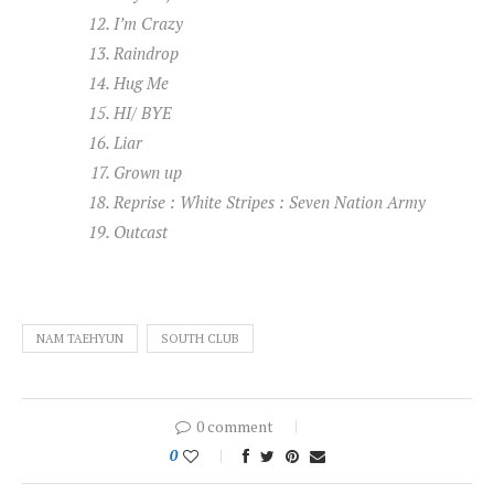
I’m Crazy
Raindrop
Hug Me
HI/ BYE
Liar
Grown up
Reprise : White Stripes : Seven Nation Army
Outcast
NAM TAEHYUN
SOUTH CLUB
0 comment
0