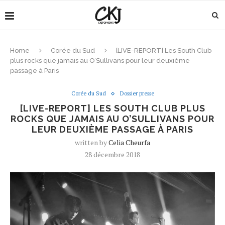
Home
Corée du Sud
[LIVE-REPORT] Les South Club
plus rocks que jamais au O’Sullivans pour leur deuxième
passage à Paris
Corée du Sud
Dossier presse
[LIVE-REPORT] LES SOUTH CLUB PLUS
ROCKS QUE JAMAIS AU O’SULLIVANS POUR
LEUR DEUXIÈME PASSAGE À PARIS
written by
Celia Cheurfa
28 décembre 2018