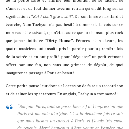
de la petite salle et affirmé leur intention de se lâcher, de
s’amuser et de tout donner avec un refrain qui en dit long sur sa
signification : “
But I don’t give a shit
“. De son timbre nasillard et
écorché, Nam Taehyun n’a pas hésité à donner de la voix sur ce
morceau et le suivant, qui n’était autre que la chanson plus rock
que jamais intitulée
“Dirty House”
. Féroces et rockeurs, les
quatre musiciens ont ensuite pris la parole pour la première fois
de la soirée et en ont profité pour “déguster” un petit crémant
offert par une fan, non sans une grimace de dégoût, de quoi
inaugurer ce passage à Paris en beauté.
Cette petite pause leur donnait l’occasion de faire un raccord son
et de saluer les spectateurs. En anglais, Taehyun a commencé :
“Bonjour Paris, tout se passe bien ? J’ai l’impression que
Paris est ma ville d’origine. C’est la deuxième fois ce soir
que nous faisons un concert à Paris, et j’avais très envie
de revenir. Merci beaucoup d’être venus et j’espère que