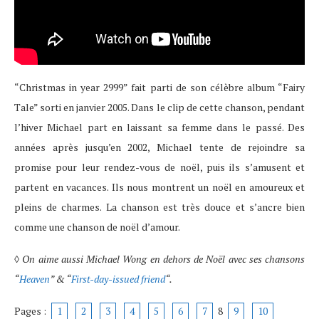
“Christmas in year 2999” fait parti de son célèbre album “Fairy
Tale” sorti en janvier 2005. Dans le clip de cette chanson, pendant
l’hiver Michael part en laissant sa femme dans le passé. Des
années après jusqu’en 2002, Michael tente de rejoindre sa
promise pour leur rendez-vous de noël, puis ils s’amusent et
partent en vacances. Ils nous montrent un noël en amoureux et
pleins de charmes. La chanson est très douce et s’ancre bien
comme une chanson de noël d’amour.
◊
On aime aussi Michael Wong en dehors de Noël avec ses chansons
“
Heaven
” & “
First-day-issued friend
“.
Pages :
1
2
3
4
5
6
7
8
9
10