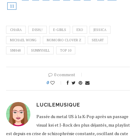
11
CHARA
DISH//
E-GIRLS
EXO
JESSICA
MICHAEL WONG
MOMOIRO CLOVER Z
SEEART
SNH48
SUNNYHILL
TOP 10
0 comment
0
LUCILEMUSIQUE
Passée du metal US à la K-Pop après un passage
visual kei et J-Rock des plus déjantés, ma playlist
est depuis en crise de schizophrénie constante, oscillant du cute