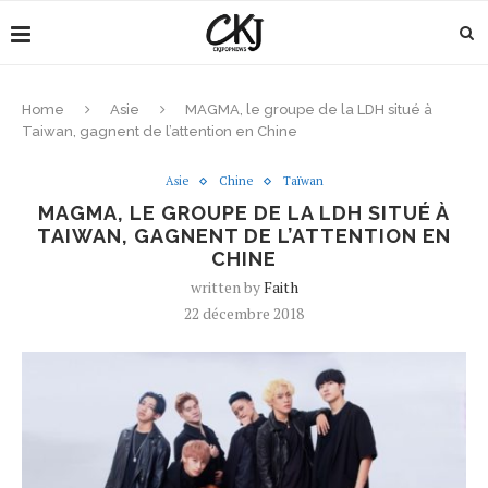
Home
Asie
MAGMA, le groupe de la LDH situé à
Taiwan, gagnent de l’attention en Chine
Asie
Chine
Taïwan
MAGMA, LE GROUPE DE LA LDH SITUÉ À
TAIWAN, GAGNENT DE L’ATTENTION EN
CHINE
written by
Faith
22 décembre 2018