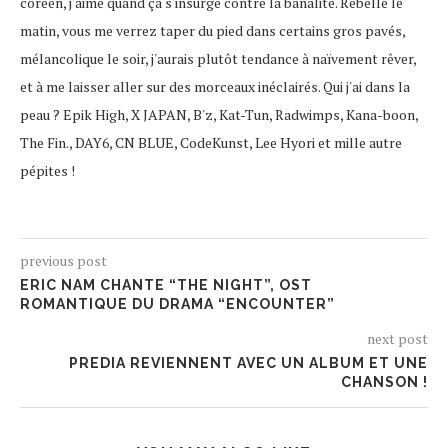
coréen, j'aime quand ça s'insurge contre la banalité. Rebelle le
matin, vous me verrez taper du pied dans certains gros pavés,
mélancolique le soir, j'aurais plutôt tendance à naïvement rêver,
et à me laisser aller sur des morceaux inéclairés. Qui j'ai dans la
peau ? Epik High, X JAPAN, B'z, Kat-Tun, Radwimps, Kana-boon,
The Fin., DAY6, CN BLUE, CodeKunst, Lee Hyori et mille autre
pépites !
previous post
ERIC NAM CHANTE “THE NIGHT”, OST
ROMANTIQUE DU DRAMA “ENCOUNTER”
next post
PREDIA REVIENNENT AVEC UN ALBUM ET UNE
CHANSON !