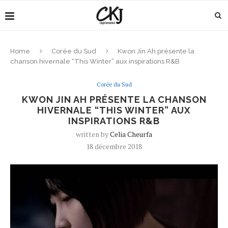
Home
Corée du Sud
Kwon Jin Ah présente la
chanson hivernale “This Winter” aux inspirations R&B
Corée du Sud
KWON JIN AH PRÉSENTE LA CHANSON
HIVERNALE “THIS WINTER” AUX
INSPIRATIONS R&B
written by
Celia Cheurfa
18 décembre 2018