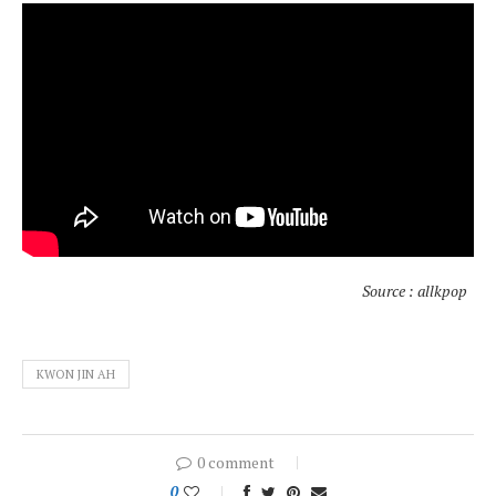
Source : allkpop
KWON JIN AH
0 comment
0