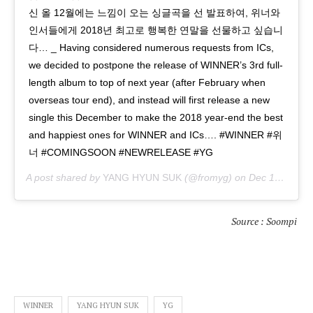
신 올 12월에는 느낌이 오는 싱글곡을 선 발표하여, 위너와
인서들에게 2018년 최고로 행복한 연말을 선물하고 싶습니
다… _ Having considered numerous requests from ICs,
we decided to postpone the release of WINNER’s 3rd full-
length album to top of next year (after February when
overseas tour end), and instead will first release a new
single this December to make the 2018 year-end the best
and happiest ones for WINNER and ICs…. #WINNER #위
너 #COMINGSOON #NEWRELEASE #YG
A post shared by
YANG HYUN SUK
(@fromyg) on
Dec 10, 2018 at 4:46am PST
Source : Soompi
WINNER
YANG HYUN SUK
YG