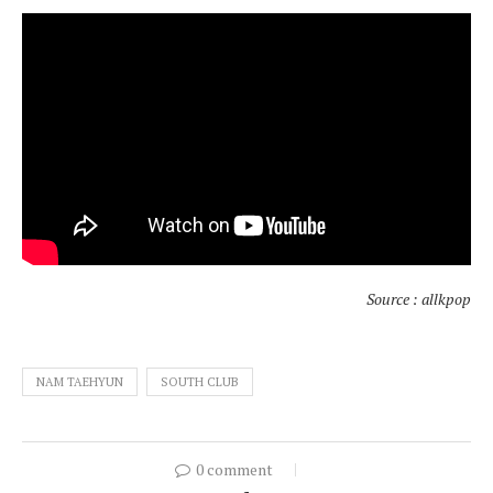
Source : allkpop
NAM TAEHYUN
SOUTH CLUB
0 comment