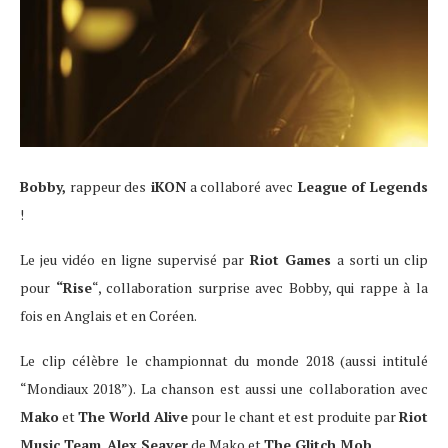
Bobby,
rappeur des
iKON
a collaboré avec
League of Legends
!
Le jeu vidéo en ligne supervisé par
Riot Games
a sorti un clip
pour
“Rise
“, collaboration surprise avec Bobby, qui rappe à la
fois en Anglais et en Coréen.
Le clip célèbre le championnat du monde 2018 (aussi intitulé
“Mondiaux 2018”). La chanson est aussi une collaboration avec
Mako
et
The World Alive
pour le chant et est produite par
Riot
Music Team
,
Alex Seaver
de Mako et
The Glitch Mob
.