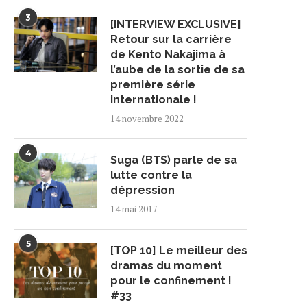
3
[INTERVIEW EXCLUSIVE]
Retour sur la carrière
de Kento Nakajima à
l’aube de la sortie de sa
première série
internationale !
14 novembre 2022
4
Suga (BTS) parle de sa
lutte contre la
dépression
14 mai 2017
5
[TOP 10] Le meilleur des
dramas du moment
pour le confinement !
#33