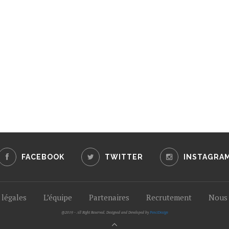
FACEBOOK
TWITTER
INSTAGRA
légales
L’équipe
Partenaires
Recrutement
Nous 
@2019 - All Right Reserved. Designed and Developed by
PenciDesign