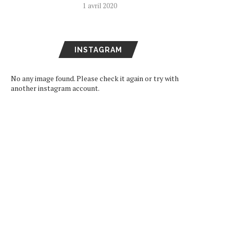
1 avril 2020
INSTAGRAM
No any image found. Please check it again or try with
another instagram account.
ARD DE RETOUR EN FRANCE
SEVENTEEN DEVIENNE
LE 11 DÉCEMBRE
AMBASSADEURS DE BON
VOLONTÉ POUR LA...
16 octobre 2024
11 juin 2024