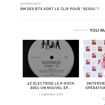
previous post
RM DES BTS SORT LE CLIP POUR “SEOUL” !
YOU M
ER, UN
2Z ÉLECTRISE LE K-ROCK
[INTERVI
 AJOUTÉ
AVEC UN NOUVEL EP...
OPÉRATIO
7 septembre 2025
12