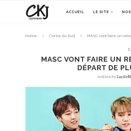
ACCUEIL
LE SITE
NOS
Home
Corée du Sud
MASC vont faire un ret
C
MASC VONT FAIRE UN R
DÉPART DE P
written by
LucileM