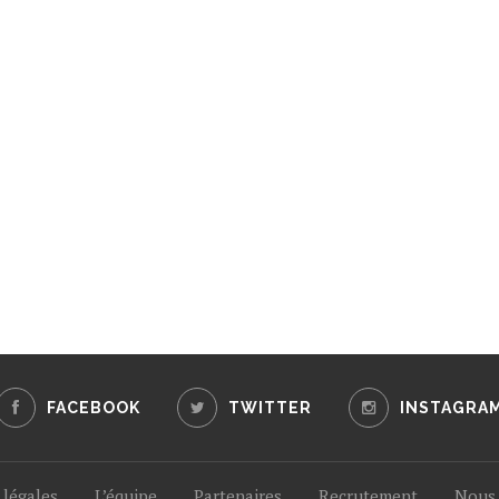
FACEBOOK
TWITTER
INSTAGRA
légales
L’équipe
Partenaires
Recrutement
Nous 