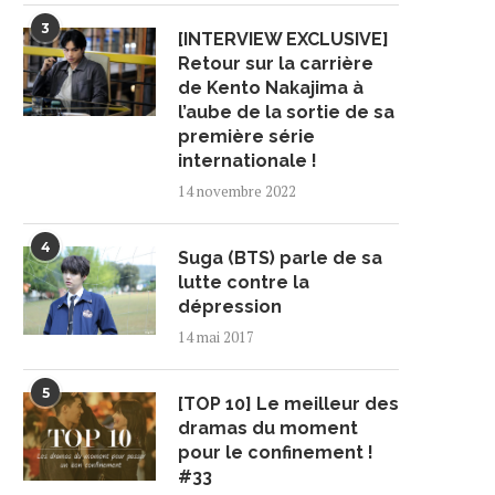
3
[INTERVIEW EXCLUSIVE]
Retour sur la carrière
de Kento Nakajima à
l’aube de la sortie de sa
première série
internationale !
14 novembre 2022
4
Suga (BTS) parle de sa
lutte contre la
dépression
14 mai 2017
5
[TOP 10] Le meilleur des
dramas du moment
pour le confinement !
#33