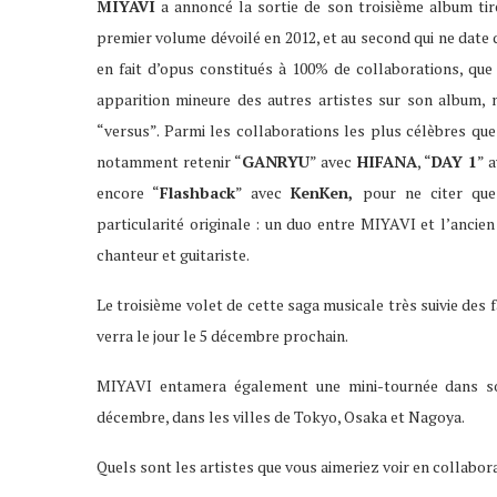
MIYAVI
a annoncé la sortie de son troisième album tiré
premier volume dévoilé en 2012, et au second qui ne date 
en fait d’opus constitués à 100% de collaborations, q
apparition mineure des autres artistes sur son album,
“versus”. Parmi les collaborations les plus célèbres qu
notamment retenir “
GANRYU
” avec
HIFANA
, “
DAY 1
” 
encore “
Flashback
” avec
KenKen,
pour ne citer que 
particularité originale : un duo entre MIYAVI et l’ancie
chanteur et guitariste.
Le troisième volet de cette saga musicale très suivie des 
verra le jour le 5 décembre prochain.
MIYAVI entamera également une mini-tournée dans son
décembre, dans les villes de Tokyo, Osaka et Nagoya.
Quels sont les artistes que vous aimeriez voir en collabor