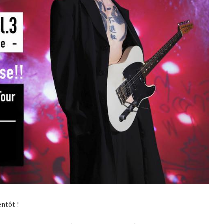
entôt !