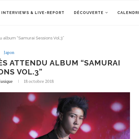
 INTERVIEWS & LIVE-REPORT
DÉCOUVERTE
CALENDR
u album “Samurai Sessions Vol.3”
Japon
ÈS ATTENDU ALBUM “SAMURAI
ONS VOL.3”
usique
18 octobre 2018