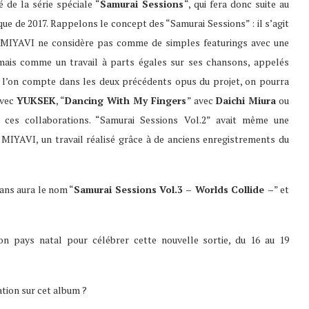
 de la série spéciale “
Samurai Sessions
“, qui fera donc suite au
que de 2017. Rappelons le concept des “Samurai Sessions” : il s’agit
ue MIYAVI ne considère pas comme de simples featurings avec une
 mais comme un travail à parts égales sur ses chansons, appelés
e l’on compte dans les deux précédents opus du projet, on pourra
avec
YUKSEK
, “
Dancing With My Fingers
” avec
Daichi Miura
ou
ces collaborations. “Samurai Sessions Vol.2” avait même une
n MIYAVI, un travail réalisé grâce à de anciens enregistrements du
fans aura le nom “
Samurai Sessions Vol.3 – Worlds Collide –
” et
 pays natal pour célébrer cette nouvelle sortie, du 16 au 19
ation sur cet album ?