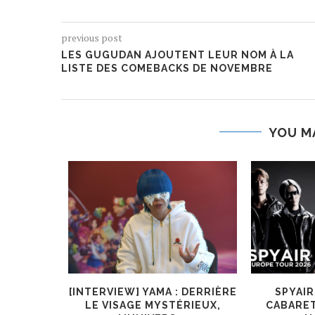
previous post
LES GUGUDAN AJOUTENT LEUR NOM À LA
LISTE DES COMEBACKS DE NOVEMBRE
YOU M
O.L A
[INTERVIEW] YAMA : DERRIÈRE
SPYAI
ÈNE DE
LE VISAGE MYSTÉRIEUX,
CABARET