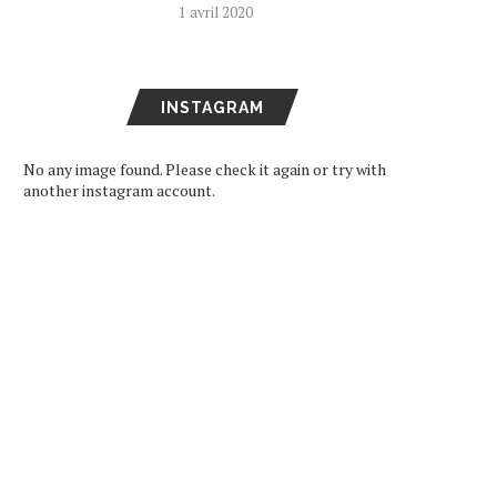
1 avril 2020
INSTAGRAM
No any image found. Please check it again or try with
another instagram account.
[CONFÉRENCE DE PRESSE]
[INTERVIEW] UPIKO
MERCURO : ENTRE
TRANSPOSE SES ÉMOTI