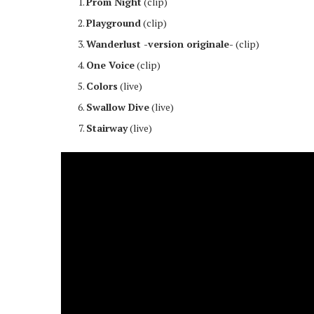
Prom Night
(clip)
Playground
(clip)
Wanderlust -version originale-
(clip)
One Voice
(clip)
Colors
(live)
Swallow Dive
(live)
Stairway
(live)