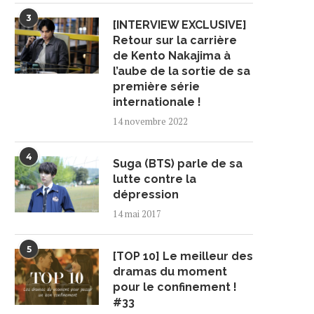
3
[INTERVIEW EXCLUSIVE]
Retour sur la carrière
de Kento Nakajima à
l’aube de la sortie de sa
première série
internationale !
14 novembre 2022
4
Suga (BTS) parle de sa
lutte contre la
dépression
14 mai 2017
5
[TOP 10] Le meilleur des
dramas du moment
pour le confinement !
#33