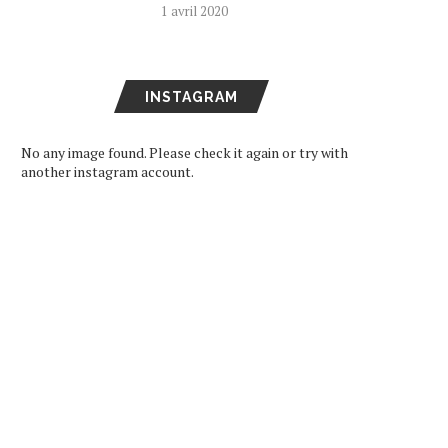
1 avril 2020
INSTAGRAM
No any image found. Please check it again or try with
another instagram account.