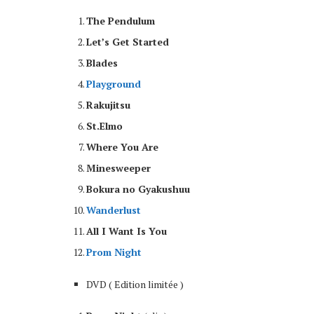
The Pendulum
Let’s Get Started
Blades
Playground
Rakujitsu
St.Elmo
Where You Are
Minesweeper
Bokura no Gyakushuu
Wanderlust
All I Want Is You
Prom Night
DVD ( Edition limitée )