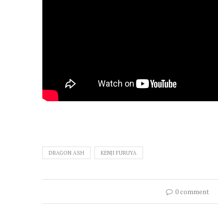
DRAGON ASH
KENJI FURUYA
0 comment