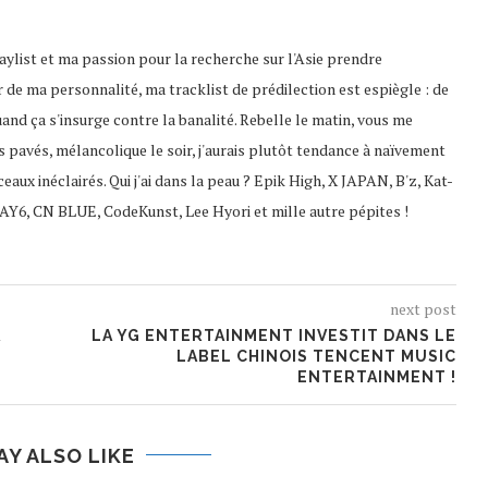
playlist et ma passion pour la recherche sur l'Asie prendre
 de ma personnalité, ma tracklist de prédilection est espiègle : de
uand ça s'insurge contre la banalité. Rebelle le matin, vous me
s pavés, mélancolique le soir, j'aurais plutôt tendance à naïvement
ceaux inéclairés. Qui j'ai dans la peau ? Epik High, X JAPAN, B'z, Kat-
AY6, CN BLUE, CodeKunst, Lee Hyori et mille autre pépites !
next post
A
LA YG ENTERTAINMENT INVESTIT DANS LE
LABEL CHINOIS TENCENT MUSIC
ENTERTAINMENT !
AY ALSO LIKE