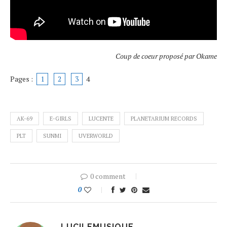
Coup de coeur proposé par Okame
Pages :
1
2
3
4
AK-69
E-GIRLS
LUCENTE
PLANETARIUM RECORDS
PLT
SUNMI
UVERWORLD
0 comment
0
LUCILEMUSIQUE