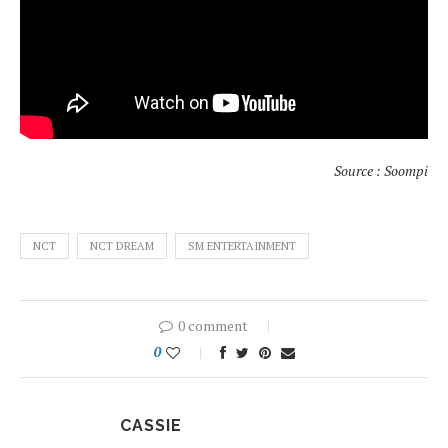
Source : Soompi
NCT
NCT DREAM
SM ENTERTAINMENT
0 comment
0
CASSIE