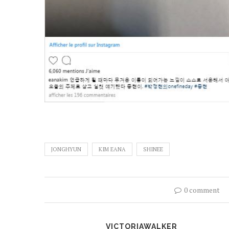
JONGHYUN
KIM EANA
SHINEE
0 comment
VICTORIAWALKER