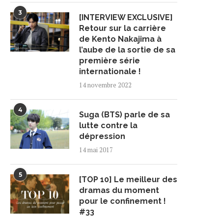
3
[INTERVIEW EXCLUSIVE]
Retour sur la carrière
de Kento Nakajima à
l’aube de la sortie de sa
première série
internationale !
14 novembre 2022
4
Suga (BTS) parle de sa
lutte contre la
dépression
14 mai 2017
5
[TOP 10] Le meilleur des
dramas du moment
pour le confinement !
#33