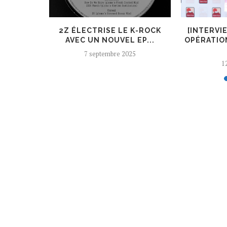
ER, UN
2Z ÉLECTRISE LE K-ROCK
[INTERVI
 AJOUTÉ
AVEC UN NOUVEL EP...
OPÉRATIO
7 septembre 2025
12