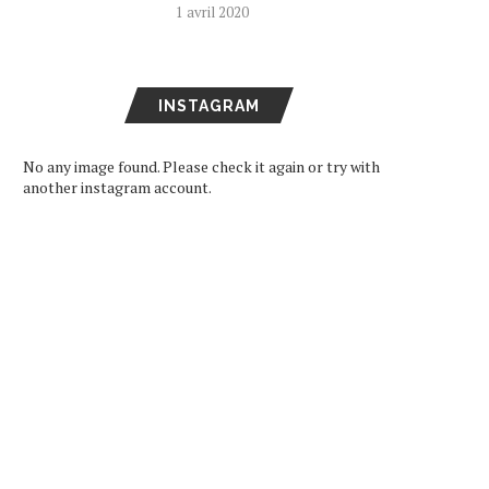
1 avril 2020
INSTAGRAM
No any image found. Please check it again or try with
another instagram account.