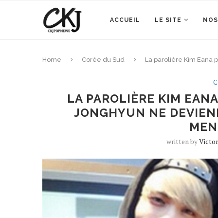
ACCUEIL
LE SITE
NOS
Home
Corée du Sud
La parolière Kim Eana 
C
LA PAROLIÈRE KIM EAN
JONGHYUN NE DEVIENN
MEN
written by
Victo