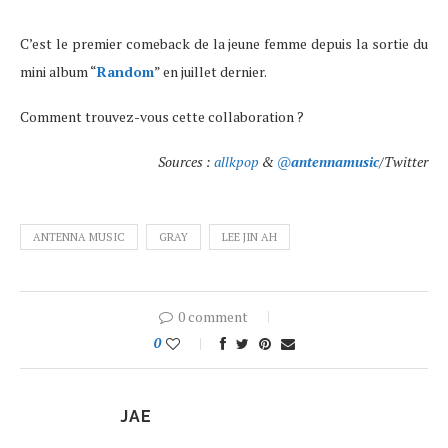
C’est le premier comeback de la jeune femme depuis la sortie du
mini album “
Random
” en juillet dernier.
Comment trouvez-vous cette collaboration ?
Sources :
allkpop
&
@
antennamusic
/Twitter
ANTENNA MUSIC
GRAY
LEE JIN AH
0 comment
0
JAE