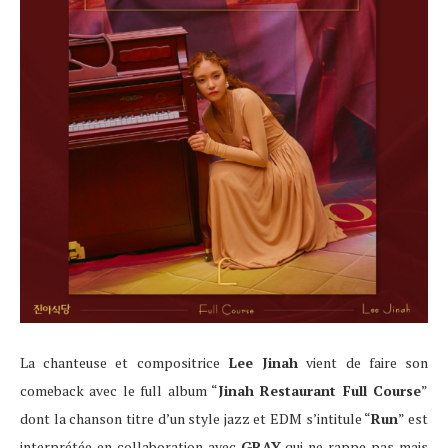
La chanteuse et compositrice
Lee Jinah
vient de faire son
comeback avec le full album “
Jinah Restaurant Full Course
”
dont la chanson titre d’un style jazz et EDM s’intitule “
Run
” est
interprétée en collaboration avec
GRAY
qui ne rappe pas mais