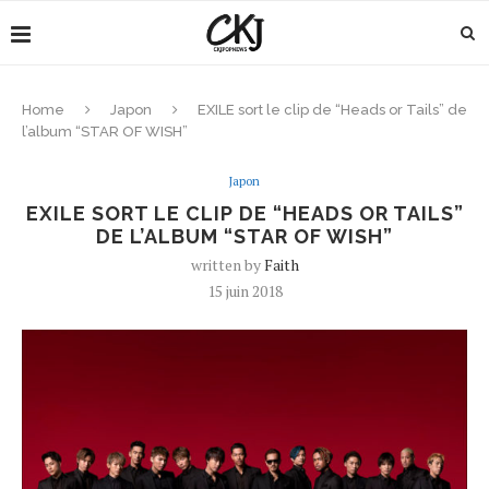
Home
Japon
EXILE sort le clip de “Heads or Tails” de
l’album “STAR OF WISH”
Japon
EXILE SORT LE CLIP DE “HEADS OR TAILS”
DE L’ALBUM “STAR OF WISH”
written by
Faith
15 juin 2018