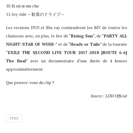
10. Ki mi ni mu chu
11. Joy-ride ～歓喜のドライブ～
Les versions DVD et Blu-ray contiendront les MV de toutes les
chansons avec, en plus, le live de “
Rising Sun
“, de “
PARTY ALL
NIGHT~STAR OF WISH~
” et de “
Heads or Tails
” de la tournée
“
EXILE THE SECOND LIVE TOUR 2017-2018 [ROUTE 6-6]
The final
” avec un documentaire d’une durée de 4 heures
approximativement.
Que pensez-vous du clip ?
Source : LDH Official
EXILE