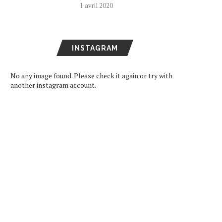
1 avril 2020
INSTAGRAM
ARD DE RETOUR EN FRANCE
SEVENTEEN DEVIENNE
LE 11 DÉCEMBRE
AMBASSADEURS DE BON
VOLONTÉ POUR LA...
No any image found. Please check it again or try with
16 octobre 2024
another instagram account.
11 juin 2024