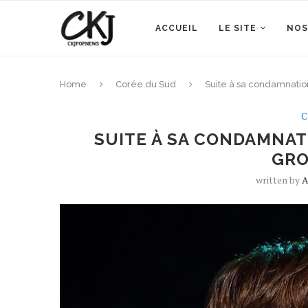
ACCUEIL
LE SITE
NOS
Home
Corée du Sud
Suite à sa condamnatio
C
SUITE À SA CONDAMNAT
GRO
written by
A