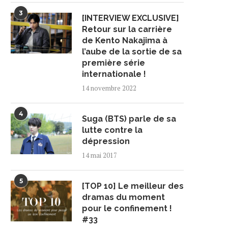
3
[INTERVIEW EXCLUSIVE]
Retour sur la carrière
de Kento Nakajima à
l’aube de la sortie de sa
première série
internationale !
14 novembre 2022
4
Suga (BTS) parle de sa
lutte contre la
dépression
14 mai 2017
5
[TOP 10] Le meilleur des
dramas du moment
pour le confinement !
#33