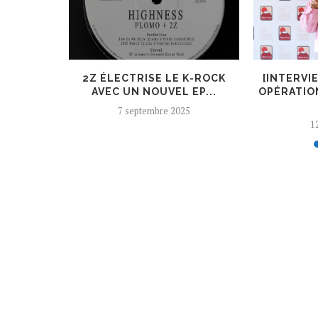
ER, UN
2Z ÉLECTRISE LE K-ROCK
[INTERVI
 AJOUTÉ
AVEC UN NOUVEL EP...
OPÉRATIO
7 septembre 2025
12