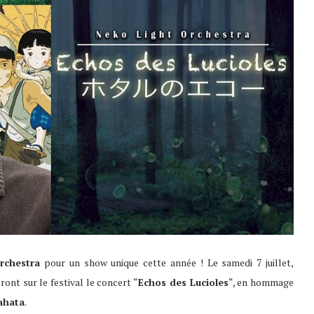
rchestra
pour un show unique cette année ! Le samedi 7 juillet,
ont sur le festival le concert “
Echos des Lucioles
“, en hommage
ahata
.