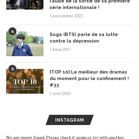
l’aube de la sortie de sa première
série internationale !
14 novembre 2022
4
Suga (BTS) parle de sa lutte
contre la dépression
14 mai 2017
5
[TOP 10] Le meilleur des dramas
du moment pour le confinement !
#33
1 avril 2020
INSTAGRAM
No any image found. Please check it again or try with another