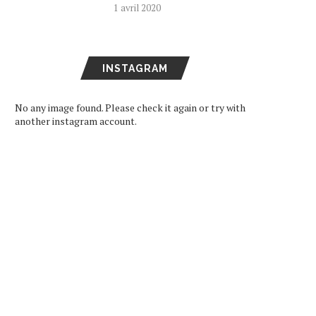
1 avril 2020
INSTAGRAM
No any image found. Please check it again or try with
another instagram account.