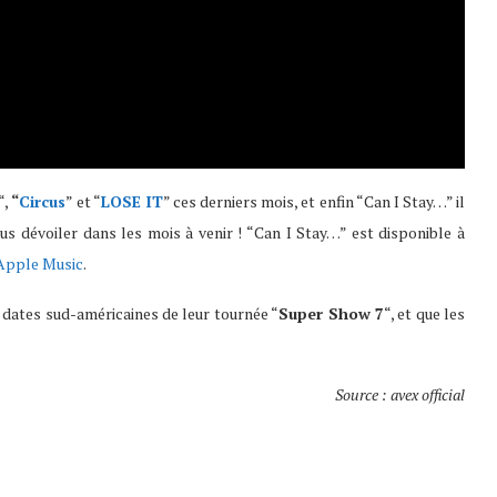
“,
“
Circus
” et “
LOSE IT
” ces derniers mois, et enfin “Can I Stay…” il
us dévoiler dans les mois à venir ! “Can I Stay…” est disponible à
Apple Music
.
 dates sud-américaines de leur tournée “
Super Show 7
“, et que les
Source : avex official