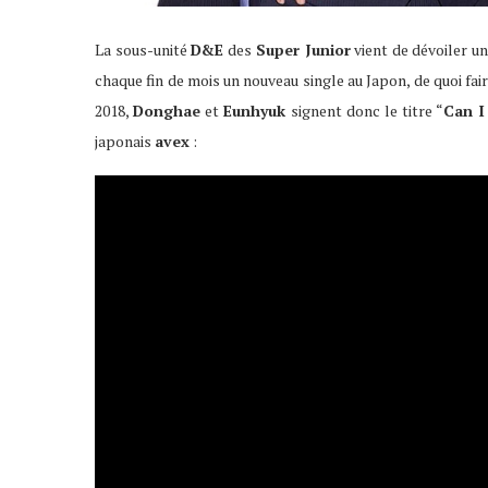
La sous-unité
D&E
des
Super Junior
vient de dévoiler un
chaque fin de mois un nouveau single au Japon, de quoi fai
2018,
Donghae
et
Eunhyuk
signent donc le titre “
Can I
japonais
avex
: