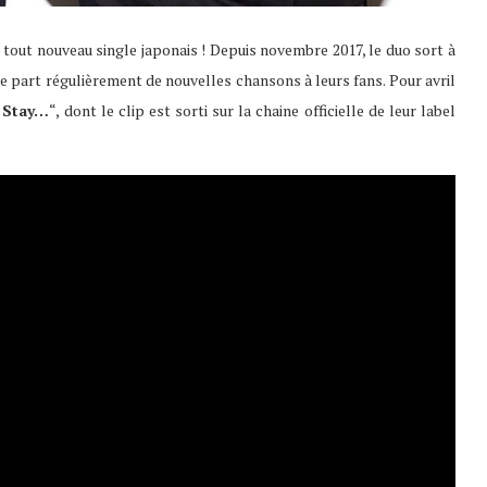
 tout nouveau single japonais ! Depuis novembre 2017, le duo sort à
re part régulièrement de nouvelles chansons à leurs fans. Pour avril
 Stay…
“, dont le clip est sorti sur la chaine officielle de leur label