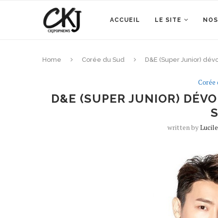
ACCUEIL
LE SITE
NOS
Home
Corée du Sud
D&E (Super Junior) dévoi
Corée 
D&E (SUPER JUNIOR) DÉVO
S
written by
Lucil