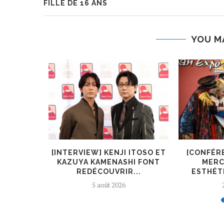
FILLE DE 16 ANS
YOU M
KIRYŪIN
[INTERVIEW] KENJI ITOSO ET
[CONFÉR
L’ART ET
KAZUYA KAMENASHI FONT
MERC
REDÉCOUVRIR...
ESTHÉTI
5 août 2026