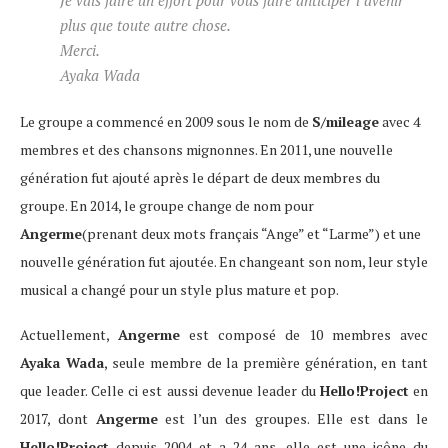
Je vais faire un effort pour vous faire anticiper l’avenir
plus que toute autre chose.
Merci.
Ayaka Wada
Le groupe a commencé en 2009 sous le nom de
S/mileage
avec 4
membres et des chansons mignonnes. En 2011, une nouvelle
génération fut ajouté après le départ de deux membres du
groupe. En 2014, le groupe change de nom pour
Angerme
(prenant deux mots français “Ange” et “Larme”) et une
nouvelle génération fut ajoutée. En changeant son nom, leur style
musical a changé pour un style plus mature et pop.
Actuellement,
Angerme
est composé de 10 membres avec
Ayaka Wada
, seule membre de la première génération, en tant
que leader. Celle ci est aussi devenue leader du
Hello!Project
en
2017, dont
Angerme
est l’un des groupes. Elle est dans le
Hello!Project
depuis 2004 et a 24 ans, elle est une icône du