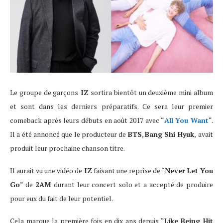
Le groupe de garçons
IZ
sortira bientôt un deuxième mini album
et sont dans les derniers préparatifs. Ce sera leur premier
comeback après leurs débuts en août 2017 avec “
All You Want
“.
Il a été annoncé que le producteur de
BTS
,
Bang Shi Hyuk
,
avait
produit leur prochaine chanson titre.
Il aurait vu une vidéo de
IZ
faisant une reprise de “
Never Let You
Go
” de
2AM
durant leur concert solo et a accepté de produire
pour eux du fait de leur potentiel.
Cela marque la première fois en dix ans depuis “
Like Being Hit