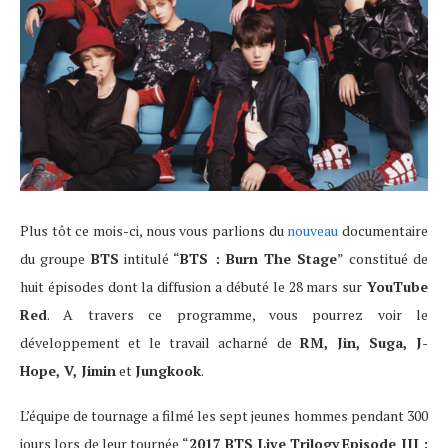
Plus tôt ce mois-ci, nous vous parlions du
nouveau
documentaire
du groupe
BTS
intitulé “
BTS : Burn The Stage
” constitué de
huit épisodes dont la diffusion a débuté le 28 mars sur
YouTube
Red
. A travers ce programme, vous pourrez voir le
développement et le travail acharné de
RM, Jin, Suga, J-
Hope, V, Jimin
et
Jungkook
.
L’équipe de tournage a filmé les sept jeunes hommes pendant 300
jours lors de leur tournée “
2017 BTS Live Trilogy
Episode III :