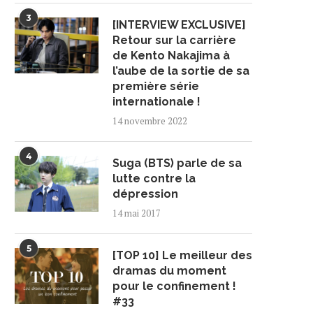
3
[INTERVIEW EXCLUSIVE]
Retour sur la carrière
de Kento Nakajima à
l’aube de la sortie de sa
première série
internationale !
14 novembre 2022
4
Suga (BTS) parle de sa
lutte contre la
dépression
14 mai 2017
5
[TOP 10] Le meilleur des
dramas du moment
pour le confinement !
#33