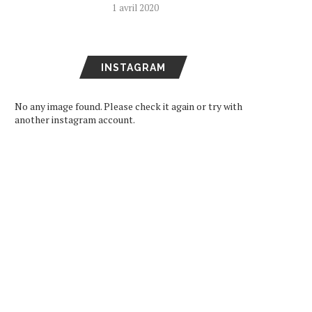
1 avril 2020
INSTAGRAM
No any image found. Please check it again or try with
another instagram account.