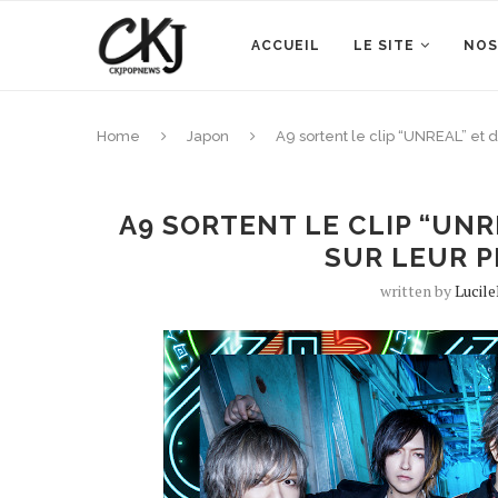
ACCUEIL
LE SITE
NOS
Home
Japon
A9 sortent le clip “UNREAL” et 
A9 SORTENT LE CLIP “UNR
SUR LEUR 
written by
Lucil