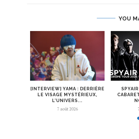
YOU M
O.L A
[INTERVIEW] YAMA : DERRIÈRE
SPYAI
ÈNE DE
LE VISAGE MYSTÉRIEUX,
CABARET
L’UNIVERS...
N
7 août 2026