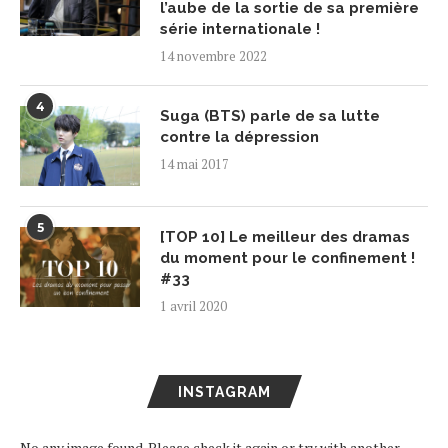
l’aube de la sortie de sa première
série internationale !
14 novembre 2022
4
Suga (BTS) parle de sa lutte
contre la dépression
14 mai 2017
5
[TOP 10] Le meilleur des dramas
du moment pour le confinement !
#33
1 avril 2020
INSTAGRAM
No any image found. Please check it again or try with another