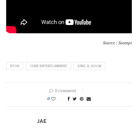
Source : Soompi
BTOB
CUBE ENTERTAINMENT
JUNG IL HOON
0 comment
0
JAE