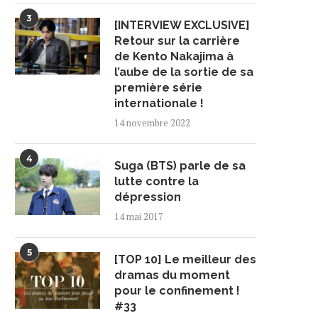
3
[INTERVIEW EXCLUSIVE]
Retour sur la carrière
de Kento Nakajima à
l’aube de la sortie de sa
première série
internationale !
14 novembre 2022
4
Suga (BTS) parle de sa
lutte contre la
dépression
14 mai 2017
5
[TOP 10] Le meilleur des
dramas du moment
pour le confinement !
#33