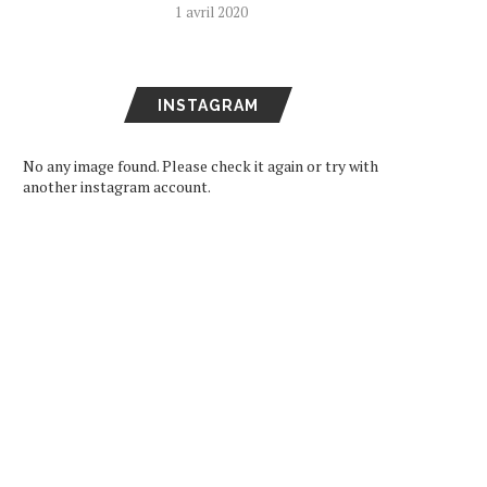
1 avril 2020
INSTAGRAM
No any image found. Please check it again or try with
another instagram account.