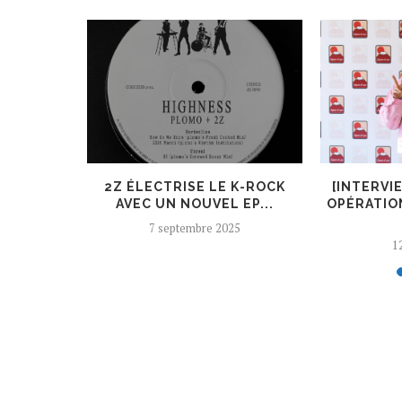
ER, UN
2Z ÉLECTRISE LE K-ROCK
[INTERVI
 AJOUTÉ
AVEC UN NOUVEL EP...
OPÉRATIO
7 septembre 2025
12