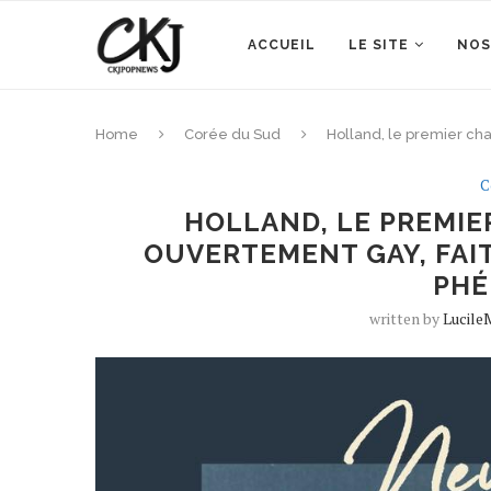
ACCUEIL
LE SITE
NOS
Home
Corée du Sud
Holland, le premier ch
C
HOLLAND, LE PREMI
OUVERTEMENT GAY, FAIT
PH
written by
Lucile