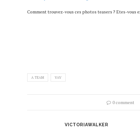
Comment trouvez-vous ces photos teasers ? Etes-vous ex
A TEAM
VAV
0 comment
VICTORIAWALKER