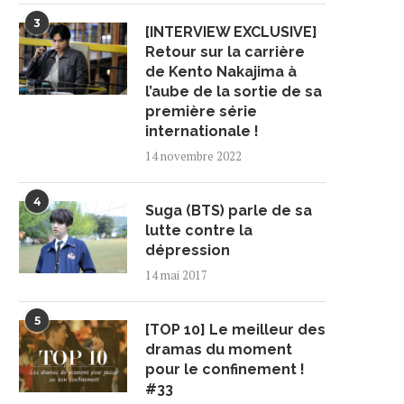
3
[INTERVIEW EXCLUSIVE]
Retour sur la carrière
de Kento Nakajima à
l’aube de la sortie de sa
première série
internationale !
14 novembre 2022
4
Suga (BTS) parle de sa
lutte contre la
dépression
14 mai 2017
5
[TOP 10] Le meilleur des
dramas du moment
pour le confinement !
#33