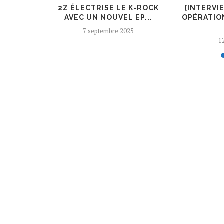
ER, UN
2Z ÉLECTRISE LE K-ROCK
[INTERVI
 AJOUTÉ
AVEC UN NOUVEL EP...
OPÉRATIO
7 septembre 2025
12