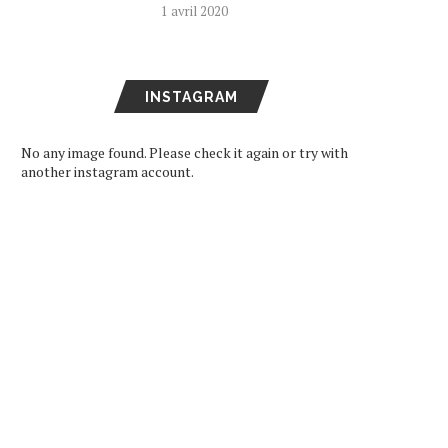
1 avril 2020
INSTAGRAM
No any image found. Please check it again or try with
another instagram account.