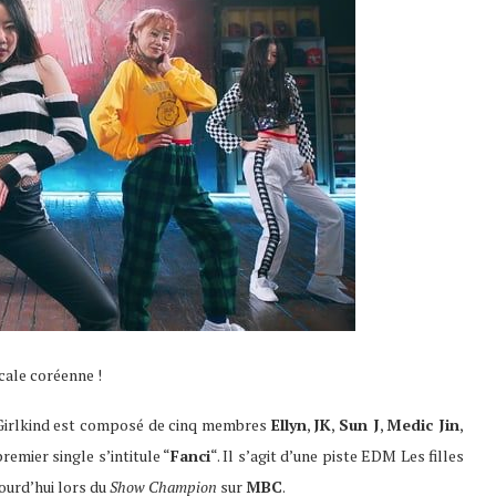
icale coréenne !
 Girlkind est composé de cinq membres
Ellyn
,
JK
,
Sun J
,
Medic Jin
,
premier single s’intitule “
Fanci
“. Il s’agit d’une piste EDM Les filles
ourd’hui lors du
Show Champion
sur
MBC
.