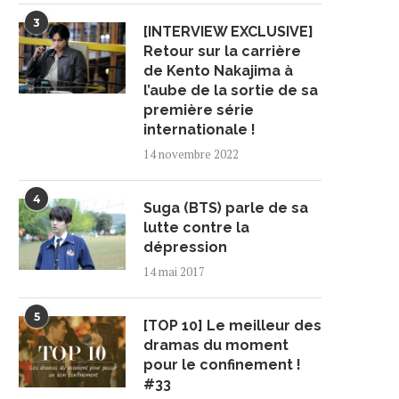
3
[INTERVIEW EXCLUSIVE]
Retour sur la carrière
de Kento Nakajima à
l’aube de la sortie de sa
première série
internationale !
14 novembre 2022
4
Suga (BTS) parle de sa
lutte contre la
dépression
14 mai 2017
5
[TOP 10] Le meilleur des
dramas du moment
pour le confinement !
#33