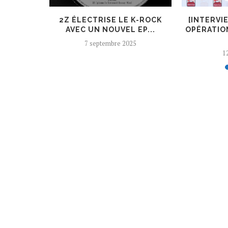
ER, UN
2Z ÉLECTRISE LE K-ROCK
[INTERVI
 AJOUTÉ
AVEC UN NOUVEL EP...
OPÉRATIO
7 septembre 2025
12