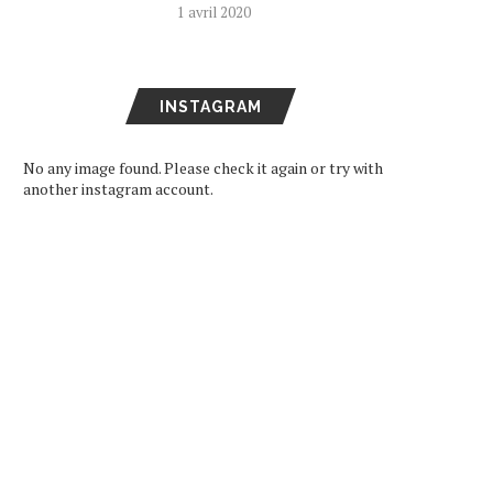
1 avril 2020
INSTAGRAM
No any image found. Please check it again or try with
another instagram account.