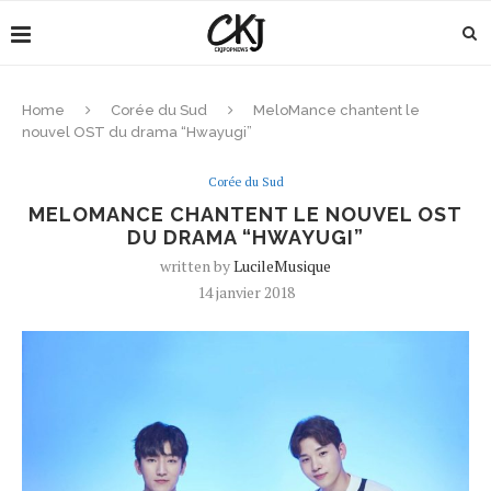
Home
Corée du Sud
MeloMance chantent le
nouvel OST du drama “Hwayugi”
Corée du Sud
MELOMANCE CHANTENT LE NOUVEL OST
DU DRAMA “HWAYUGI”
written by
LucileMusique
14 janvier 2018