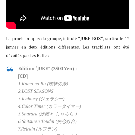
Le prochain opus du groupe, intitulé “
JUKE BOX
“, sortira le 17
janvier en deux éditions différentes. Les tracklists ont été
dévoilés par les Belle :
Edition ‘JUKE” (3500 Yen) :
[CD]
1.Kumo no Ito (蜘蛛の糸)
2.LOST SEASONS
3.Jealousy (ジェラシー)
4.Color Timer (カラータイマー)
5.Sharara (沙羅々-しゃらら-)
6.Shitsuren Toudai (失恋灯台)
7.Refrain (ルフラン)