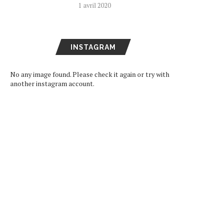
1 avril 2020
INSTAGRAM
No any image found. Please check it again or try with
another instagram account.