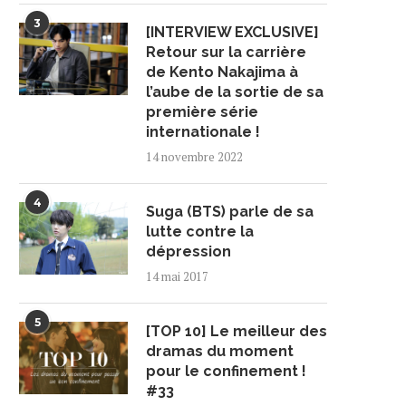
3
[INTERVIEW EXCLUSIVE]
Retour sur la carrière
de Kento Nakajima à
l’aube de la sortie de sa
première série
internationale !
14 novembre 2022
4
Suga (BTS) parle de sa
lutte contre la
dépression
14 mai 2017
5
[TOP 10] Le meilleur des
dramas du moment
pour le confinement !
#33