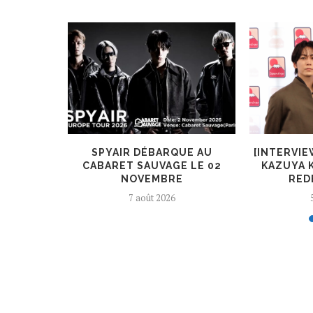
IXTH LIE
SPYAIR DÉBARQUE AU
[INTERVIE
MER UN
CABARET SAUVAGE LE 02
KAZUYA 
.
NOVEMBRE
RED
7 août 2026