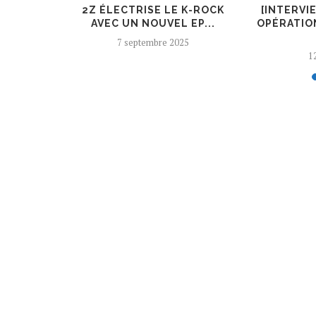
ER, UN
2Z ÉLECTRISE LE K-ROCK
[INTERVI
 AJOUTÉ
AVEC UN NOUVEL EP...
OPÉRATIO
7 septembre 2025
12