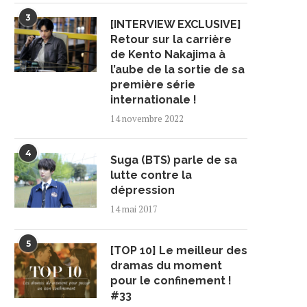
3
[INTERVIEW EXCLUSIVE]
Retour sur la carrière
de Kento Nakajima à
l’aube de la sortie de sa
première série
internationale !
14 novembre 2022
4
Suga (BTS) parle de sa
lutte contre la
dépression
14 mai 2017
5
[TOP 10] Le meilleur des
dramas du moment
pour le confinement !
#33