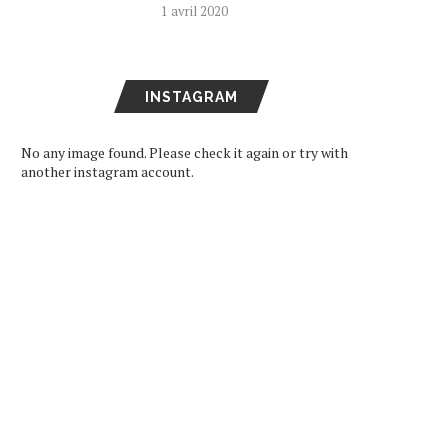
1 avril 2020
INSTAGRAM
No any image found. Please check it again or try with
another instagram account.