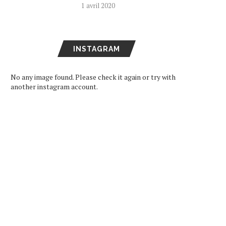
1 avril 2020
INSTAGRAM
No any image found. Please check it again or try with
another instagram account.