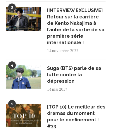
3
[INTERVIEW EXCLUSIVE]
Retour sur la carrière
de Kento Nakajima à
l’aube de la sortie de sa
première série
internationale !
14 novembre 2022
4
Suga (BTS) parle de sa
lutte contre la
dépression
14 mai 2017
5
[TOP 10] Le meilleur des
dramas du moment
pour le confinement !
#33