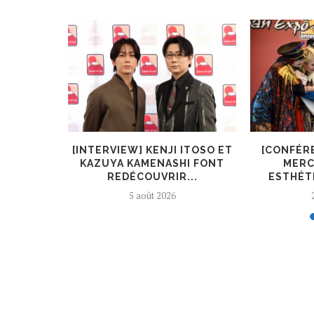
KIRYŪIN
[INTERVIEW] KENJI ITOSO ET
[CONFÉR
L’ART ET
KAZUYA KAMENASHI FONT
MERC
REDÉCOUVRIR...
ESTHÉTI
5 août 2026