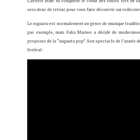
L’artiste avait su conquérir le coeur des foules lors de 
sera donc de retour pour vous faire découvrir oui redécouvr
Le
nagauta
est normalement un genre de musique traditio
par exemple, mais Fuka Mariwo a décidé de moderniser 
proposer de la “nagauta pop”. Son spectacle de l’année der
festival :