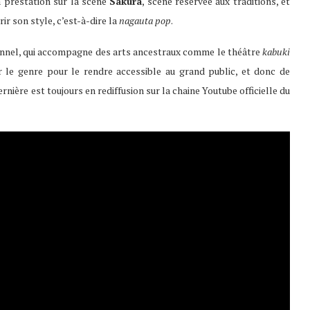
sa prestation sur la scène
Sakura
, scène réservée aux traditions, et
ir son style, c’est-à-dire la
nagauta pop
.
nnel, qui accompagne des arts ancestraux comme le théâtre
kabuki
le genre pour le rendre accessible au grand public, et donc de
nière est toujours en rediffusion sur la chaine Youtube officielle du