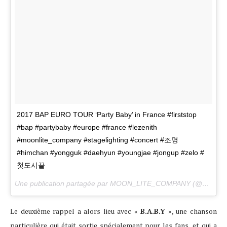
2017 BAP EURO TOUR ‘Party Baby’ in France #firststop
#bap #partybaby #europe #france #lezenith
#moonlite_company #stagelighting #concert #조명
#himchan #yongguk #daehyun #youngjae #jongup #zelo #
첫도시끝
Une publication partagée par MOON_LITE_COMPANY (@moon_lite_company) le
Le deuxième rappel a alors lieu avec «
B.A.B.Y
», une chanson
particulière qui était sortie spécialement pour les fans, et qui a