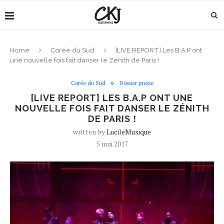
Home
Corée du Sud
[LIVE REPORT] Les B.A.P ont
une nouvelle fois fait danser le Zénith de Paris !
Corée du Sud
Dossier presse
[LIVE REPORT] LES B.A.P ONT UNE
NOUVELLE FOIS FAIT DANSER LE ZÉNITH
DE PARIS !
written by
LucileMusique
5 mai 2017