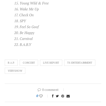
15. Young Wild & Free
16. Wake Me Up
17. Check On
18. SPY
19. Feel So Goof
20. Be Happy
21. Carnival
22. B.A.B.Y
B.A.P.
CONCERT
LIVE REPORT
TS ENTERTAINMENT
VERYSHOW
0 comment
0