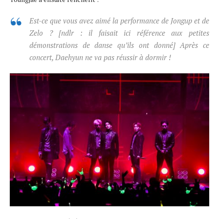
Est-ce que vous avez aimé la performance de Jongup et de
Zelo ?
[ndlr : il faisait ici référence aux petites
démonstrations de danse qu’ils ont donné]
Après ce
concert, Daehyun ne va pas réussir à dormir !