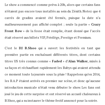
Le show a commencé comme prévu à 20h, alors que certains fans
n’étaient pas encore tous installés au sein du Zénith. Notez que 4
carrés de gradins avaient été fermés, puisque la date n’a
malheureusement pas affiché complet ; seule la partie «
Crazy
Front Row
» de la fosse était remplie, étant donné que l’accès
était réservé aux billets VIP, Privilège, Prestige et Premium.
C’est le
DJ B.Shoo
qui a ouvert les festivités en tant que
première partie en enchaînant différents titres, dont certains
titres US très connus comme «
Faded
» d’
Alan Walker
, mixés à
sa façon et réchauffant rapidement les Babys qui avaient attendu
ce moment toute la journée sous la pluie ! Rappelons qu’en 2014,
les B.A.P étaient arrivés en premier sur scène, et donc qu’aucune
introduction musicale n’était venu débuter le show. Les fans ont
joué le jeu de cette surprise et ont réservé un accueil chaleureux à
B.Shoo, qui a su instaurer le thème festif annoncé pour la soirée.