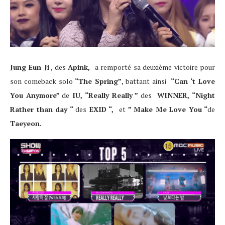
Jung Eun Ji
, des
Apink,
a remporté sa deuxième victoire pour
son comeback solo
“The Spring”
, battant ainsi
“Can ‘t Love
You Anymore”
de
IU, “Really Really ”
des
WINNER, “Night
Rather than day “
des
EXID “,
et
” Make Me Love You “
de
Taeyeon.