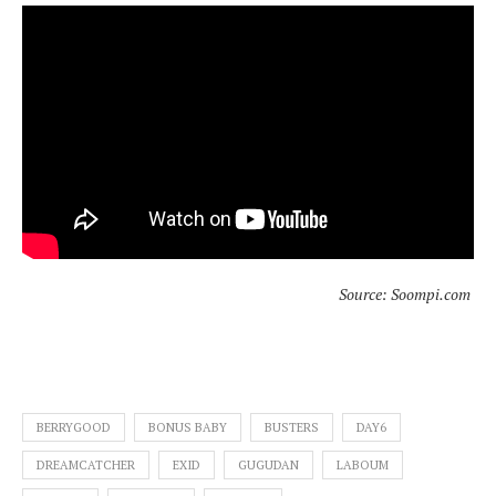
Source: Soompi.com
BERRYGOOD
BONUS BABY
BUSTERS
DAY6
DREAMCATCHER
EXID
GUGUDAN
LABOUM