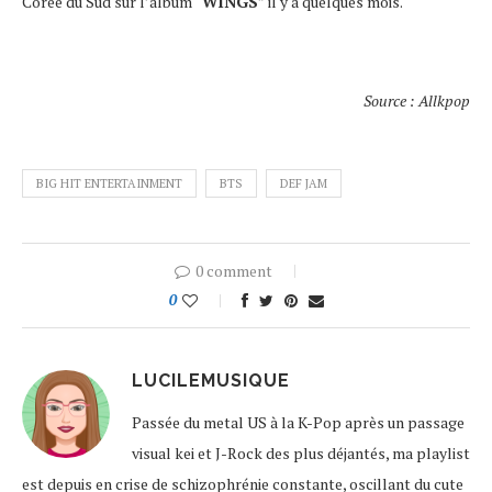
Corée du Sud sur l’album “
WINGS
” il y a quelques mois.
Source : Allkpop
BIG HIT ENTERTAINMENT
BTS
DEF JAM
0 comment
0
LUCILEMUSIQUE
Passée du metal US à la K-Pop après un passage
visual kei et J-Rock des plus déjantés, ma playlist
est depuis en crise de schizophrénie constante, oscillant du cute