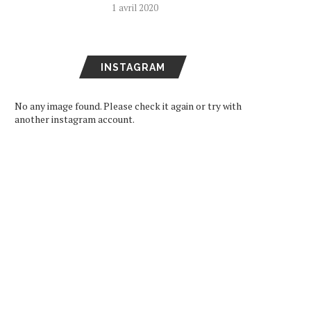
1 avril 2020
INSTAGRAM
No any image found. Please check it again or try with
another instagram account.
[CONFÉRENCE DE PRESSE]
[INTERVIEW] UPIKO
MERCURO : ENTRE
TRANSPOSE SES ÉMOTI
ESTHÉTIQUES VISUAL...
EN MUSIQUE ENVOÛTAN
2 août 2026
31 juillet 2026