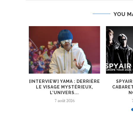
YOU M
O.L A
[INTERVIEW] YAMA : DERRIÈRE
SPYAI
ÈNE DE
LE VISAGE MYSTÉRIEUX,
CABARET
L’UNIVERS...
N
7 août 2026