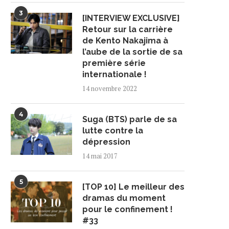
3
[INTERVIEW EXCLUSIVE]
Retour sur la carrière
de Kento Nakajima à
l’aube de la sortie de sa
première série
internationale !
14 novembre 2022
4
Suga (BTS) parle de sa
lutte contre la
dépression
14 mai 2017
5
[TOP 10] Le meilleur des
dramas du moment
pour le confinement !
#33