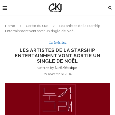
Home
Corée du Sud
Les artistes de la Starship
Entertainment vont sortir un single de Noël
Corée du Sud
LES ARTISTES DE LA STARSHIP
ENTERTAINMENT VONT SORTIR UN
SINGLE DE NOËL
written by
LucileMusique
29 novembre 2016