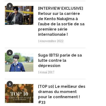
3
[INTERVIEW EXCLUSIVE]
Retour sur la carrière
de Kento Nakajima à
l’aube de la sortie de sa
première série
internationale !
14 novembre 2022
4
Suga (BTS) parle de sa
lutte contre la
dépression
14 mai 2017
5
[TOP 10] Le meilleur des
dramas du moment
pour le confinement !
#33