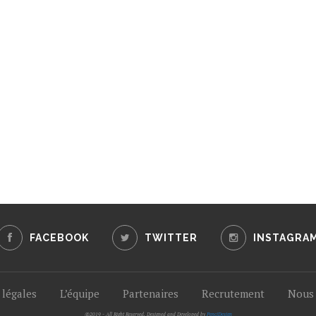
FACEBOOK
TWITTER
INSTAGRA
légales
L’équipe
Partenaires
Recrutement
Nous 
@2019 - All Right Reserved. Designed and Developed by
PenciDesign