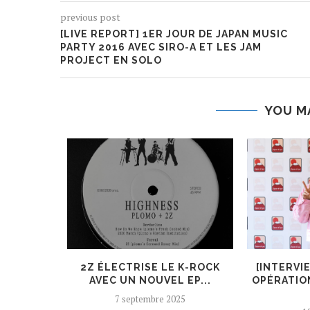
previous post
[LIVE REPORT] 1ER JOUR DE JAPAN MUSIC
PARTY 2016 AVEC SIRO-A ET LES JAM
PROJECT EN SOLO
YOU M
ER, UN
2Z ÉLECTRISE LE K-ROCK
[INTERVI
 AJOUTÉ
AVEC UN NOUVEL EP...
OPÉRATIO
7 septembre 2025