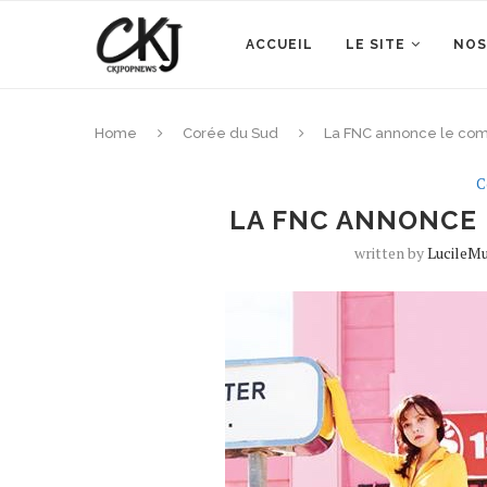
ACCUEIL
LE SITE
NOS
Home
Corée du Sud
La FNC annonce le co
C
LA FNC ANNONCE 
written by
LucileM