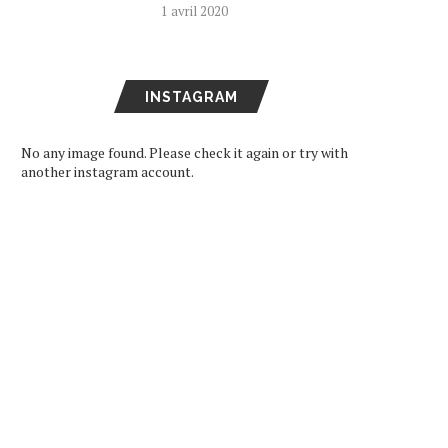
1 avril 2020
INSTAGRAM
No any image found. Please check it again or try with
another instagram account.
ARD DE RETOUR EN FRANCE
SEVENTEEN DEVIENNE
LE 11 DÉCEMBRE
AMBASSADEURS DE BON
VOLONTÉ POUR LA...
16 octobre 2024