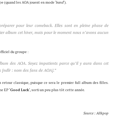
upe (quand les AOA jouent en mode ‘
band
‘).
préparer pour leur comeback. Elles sont en pleine phase de
emier album cet hiver, mais pour le moment nous n’avons aucun
fficiel du groupe :
 album des AOA. Soyez impatients parce qu’il y aura dans cet
is
[ndlr : nom des fans de AOA]
.”
tour classique, puisque ce sera le premier full album des filles.
me EP ‘
Good Luck
‘, sorti un peu plus tôt cette année.
Source : Allkpop