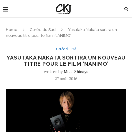
Home
Corée du Sud
Yasutaka Nakata sortira un
nouveau titre pour le film ‘NANIMO’
Corée du Sud
YASUTAKA NAKATA SORTIRA UN NOUVEAU
TITRE POUR LE FILM ‘NANIMO’
written by
Miss-Shinayu
27 août 2016