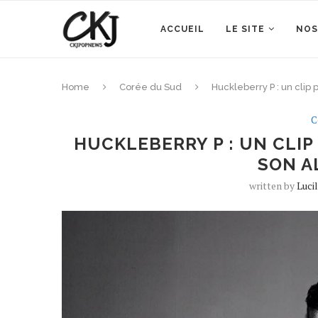
ACCUEIL
LE SITE
NOS
Home
Corée du Sud
Huckleberry P : un clip 
C
HUCKLEBERRY P : UN CLIP
SON A
written by
Luci