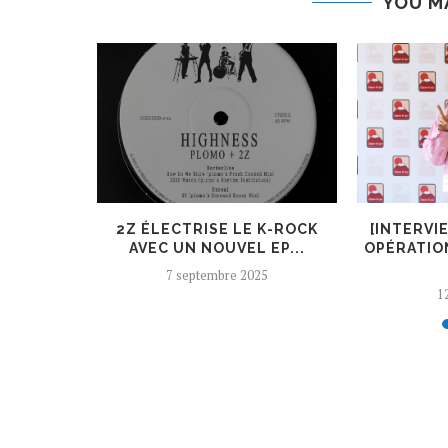
YOU M
ER, UN
2Z ÉLECTRISE LE K-ROCK
[INTERVI
 AJOUTÉ
AVEC UN NOUVEL EP...
OPÉRATIO
7 septembre 2025
12