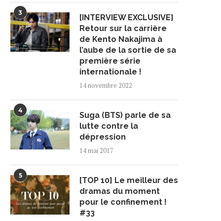
3
[INTERVIEW EXCLUSIVE]
Retour sur la carrière
de Kento Nakajima à
l’aube de la sortie de sa
première série
internationale !
14 novembre 2022
4
Suga (BTS) parle de sa
lutte contre la
dépression
14 mai 2017
5
[TOP 10] Le meilleur des
dramas du moment
pour le confinement !
#33