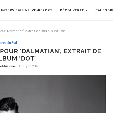
 INTERVIEWS & LIVE-REPORT
DÉCOUVERTE
CALENDR
pour ‘Dalmatian’, extrait de son album ‘Dot’
orée du Sud
 POUR ‘DALMATIAN’, EXTRAIT DE
LBUM ‘DOT’
leMusique
9 juin 2016