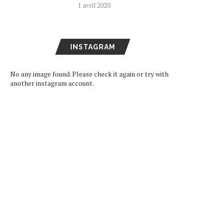
1 avril 2020
INSTAGRAM
No any image found. Please check it again or try with
another instagram account.