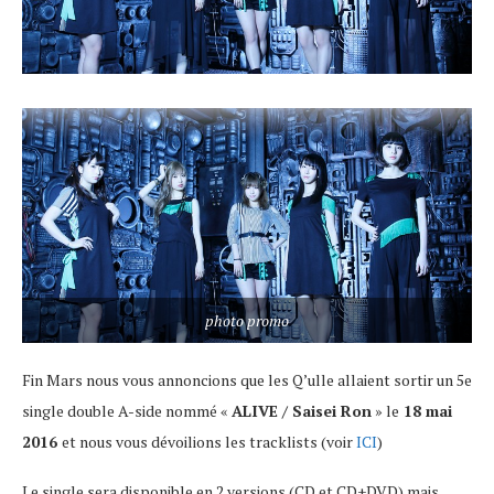
photo promo
Fin Mars nous vous annoncions que les Q’ulle allaient sortir un 5e
single double A-side nommé «
ALIVE / Saisei Ron
» le
18 mai
2016
et nous vous dévoilions les tracklists (voir
ICI
)
Le single sera disponible en 2 versions (CD et CD+DVD) mais