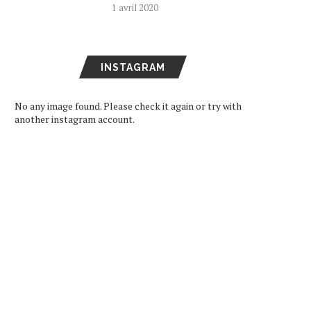
1 avril 2020
INSTAGRAM
No any image found. Please check it again or try with
another instagram account.