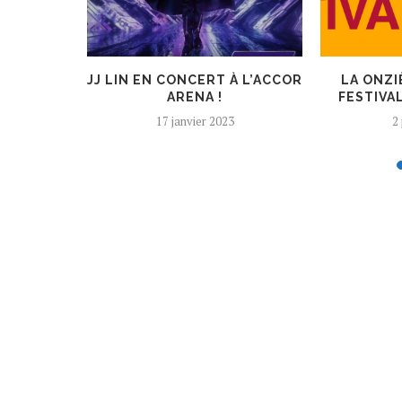
LBUM À
JJ LIN EN CONCERT À L’ACCOR
LA ONZI
 BNK48
ARENA !
FESTIVAL
1
17 janvier 2023
2