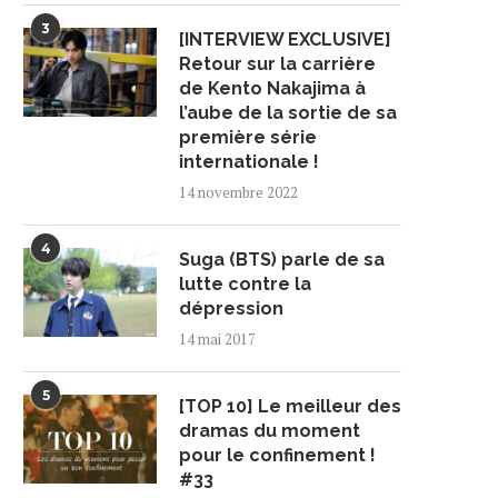
3
[INTERVIEW EXCLUSIVE]
Retour sur la carrière
de Kento Nakajima à
l’aube de la sortie de sa
première série
internationale !
14 novembre 2022
4
Suga (BTS) parle de sa
lutte contre la
dépression
14 mai 2017
5
[TOP 10] Le meilleur des
dramas du moment
pour le confinement !
#33