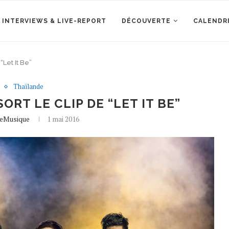
 INTERVIEWS & LIVE-REPORT
DÉCOUVERTE
CALENDR
“Let It Be”
Thaïlande
ORT LE CLIP DE “LET IT BE”
leMusique
1 mai 2016